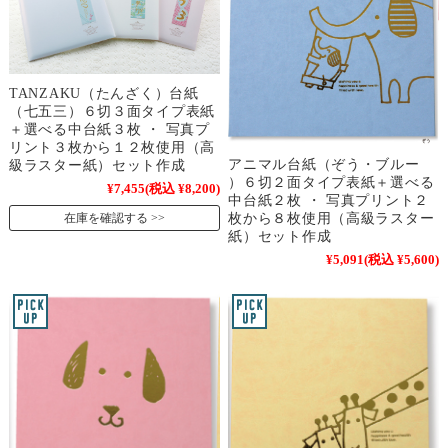
TANZAKU（たんざく）台紙
（七五三）６切３面タイプ表紙
＋選べる中台紙３枚 ・ 写真プ
リント３枚から１２枚使用（高
アニマル台紙（ぞう・ブルー
級ラスター紙）セット作成
）６切２面タイプ表紙＋選べる
¥7,455
(税込 ¥8,200)
中台紙２枚 ・ 写真プリント２
枚から８枚使用（高級ラスター
在庫を確認する
紙）セット作成
¥5,091
(税込 ¥5,600)