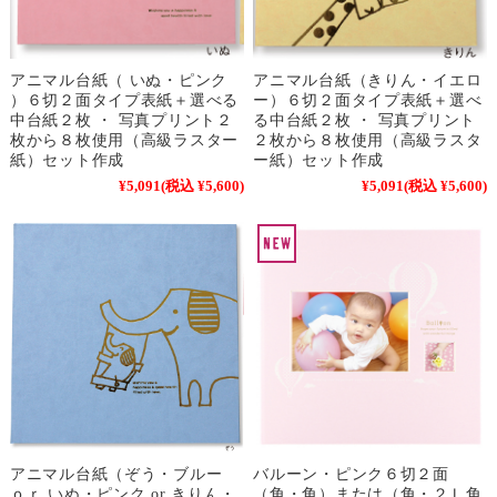
アニマル台紙（ いぬ・ピンク
アニマル台紙（きりん・イエロ
）６切２面タイプ表紙＋選べる
ー）６切２面タイプ表紙＋選べ
中台紙２枚 ・ 写真プリント２
る中台紙２枚 ・ 写真プリント
枚から８枚使用（高級ラスター
２枚から８枚使用（高級ラスタ
紙）セット作成
ー紙）セット作成
¥5,091
(税込 ¥5,600)
¥5,091
(税込 ¥5,600)
アニマル台紙（ぞう・ブルー
バルーン・ピンク６切２面
ｏｒ いぬ・ピンク or きりん・
（角・角）または（角・２Ｌ角