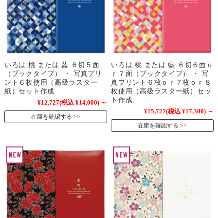
いろは 桃 または 藍 ６切５面
いろは 桃 または 藍 ６切６面ｏ
（ブックタイプ） ・ 写真プリ
ｒ７面（ブックタイプ） ・ 写
ント６枚使用（高級ラスター
真プリント６枚ｏｒ７枚ｏｒ８
紙）セット作成
枚使用（高級ラスター紙）セッ
ト作成
¥12,727
(税込 ¥14,000)
～
¥15,727
(税込 ¥17,300)
～
在庫を確認する
在庫を確認する