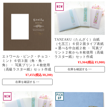
TANZAKU（たんざく）台紙
（七五三）６切２面タイプ表紙
＋選べる中台紙２枚 ・ 写真プ
リント２枚から８枚使用（高級
エトワール・ピンク・チョコ・
ラスター紙）セット作成
ミント ６切３面（角・角・
¥5,364
(税込 ¥5,900)
角） ・ 写真プリント４枚使用
（高級ラスター紙）セット作成
在庫を確認する
¥7,455
(税込 ¥8,200)
在庫を確認する