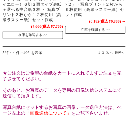
イエロー）６切３面タイプ表紙
×２）・写真プリント２枚から
＋選べる中台紙３枚 ・ 写真プ
６枚使用（高級ラスター紙）セ
リント３枚から１２枚使用（高
ット作成
級ラスター紙）セット作成
¥6,182
(税込 ¥6,800)
～
¥7,000
(税込 ¥7,700)
在庫を確認する
在庫を確認する
53件中1件～40件を表示
1
2
次へ
最後へ
★ご注文はご希望の台紙をカートに入れてまずご注文を完
了させてください。
そのあと、お写真のデータを専用の画像送信システムにて
送信して頂きます。
写真台紙にセットするお写真の画像データ送信方法は、ペ
ージ左上の
「画像送信について」
をご覧下さいませ。