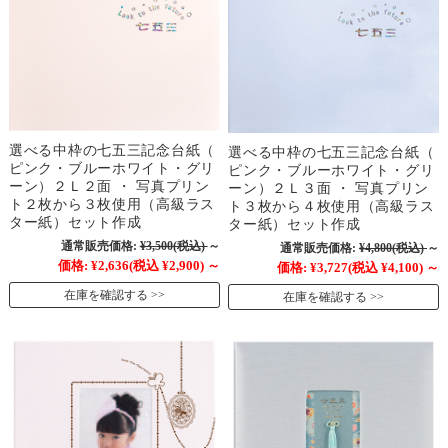
選べる中枠の七五三記念台紙（
選べる中枠の七五三記念台紙（
ピンク・ブルーホワイト・グリ
ピンク・ブルーホワイト・グリ
ーン）２Ｌ２面 ・ 写真プリン
ーン）２Ｌ３面 ・ 写真プリン
ト２枚から３枚使用（高級ラス
ト３枚から４枚使用（高級ラス
ター紙）セット作成
ター紙）セット作成
通常販売価格:
¥3,500
(税込)
～
通常販売価格:
¥4,800
(税込)
～
価格:
¥2,636
(税込 ¥2,900)
～
価格:
¥3,727
(税込 ¥4,100)
～
在庫を確認する
在庫を確認する