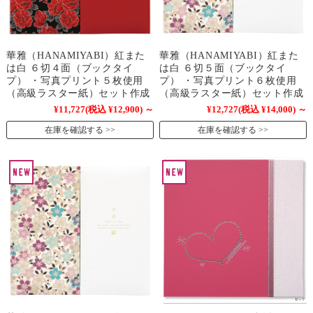
華雅（HANAMIYABI）紅また
華雅（HANAMIYABI）紅また
は白 ６切４面（ブックタイ
は白 ６切５面（ブックタイ
プ） ・写真プリント５枚使用
プ） ・写真プリント６枚使用
（高級ラスター紙）セット作成
（高級ラスター紙）セット作成
¥11,727
(税込 ¥12,900)
～
¥12,727
(税込 ¥14,000)
～
在庫を確認する
在庫を確認する