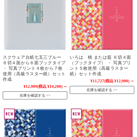
スクウェア台紙七五三ブルー
いろは 桃 または藍 ６切４面
６切４面から６面ブックタイプ
（ブックタイプ） ・ 写真プリ
・ 写真プリント４枚から７枚
ント５枚使用（高級ラスター
使用（高級ラスター紙）セット
紙）セット作成
作成
¥11,727
(税込 ¥12,900)
～
¥12,909
(税込 ¥14,200)
～
在庫を確認する
在庫を確認する