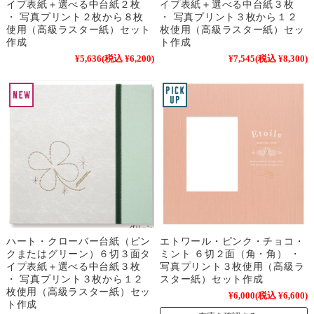
イプ表紙＋選べる中台紙２枚
イプ表紙＋選べる中台紙３枚
・ 写真プリント２枚から８枚
・ 写真プリント３枚から１２
使用（高級ラスター紙）セット
枚使用（高級ラスター紙）セッ
作成
ト作成
¥5,636
(税込 ¥6,200)
¥7,545
(税込 ¥8,300)
ハート・クローバー台紙（ピン
エトワール・ピンク・チョコ・
クまたはグリーン）６切３面タ
ミント ６切２面（角・角） ・
イプ表紙＋選べる中台紙３枚
写真プリント３枚使用（高級ラ
・ 写真プリント３枚から１２
スター紙）セット作成
枚使用（高級ラスター紙）セッ
¥6,000
(税込 ¥6,600)
ト作成