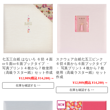
七五三台紙 はないろ ６切 ４面
スクウェア台紙七五三ピンク
or５面or６面ブックタイプ ・
６切４面から６面ブックタイプ
写真プリント４枚から７枚使用
・ 写真プリント４枚から７枚
（高級ラスター紙）セット作成
使用（高級ラスター紙）セット
作成
¥12,909
(税込 ¥14,200)
～
¥12,909
(税込 ¥14,200)
～
在庫を確認する
在庫を確認する