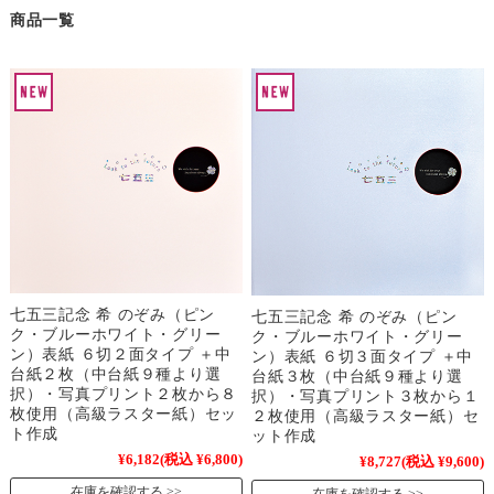
商品一覧
七五三記念 希 のぞみ（ピン
七五三記念 希 のぞみ（ピン
ク・ブルーホワイト・グリー
ク・ブルーホワイト・グリー
ン）表紙 ６切２面タイプ ＋中
ン）表紙 ６切３面タイプ ＋中
台紙２枚（中台紙９種より選
台紙３枚（中台紙９種より選
択）・写真プリント２枚から８
択）・写真プリント３枚から１
枚使用（高級ラスター紙）セッ
２枚使用（高級ラスター紙）セ
ト作成
ット作成
¥6,182
(税込 ¥6,800)
¥8,727
(税込 ¥9,600)
在庫を確認する