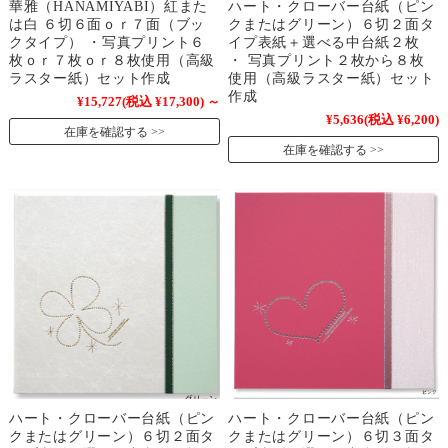
華雅（HANAMIYABI）紅また
ハート・クローバー台紙（ピン
は白 ６切６面ｏｒ７面（ブッ
クまたはグリーン）６切２面タ
クタイプ） ・写真プリント６
イプ表紙＋選べる中台紙２枚
枚ｏｒ７枚ｏｒ８枚使用（高級
・ 写真プリント２枚から８枚
ラスター紙）セット作成
使用（高級ラスター紙）セット
作成
¥15,727
(税込 ¥17,300)
～
¥5,636
(税込 ¥6,200)
在庫を確認する
在庫を確認する
ハート・クローバー台紙（ピン
ハート・クローバー台紙（ピン
クまたはグリーン）６切２面タ
クまたはグリーン）６切３面タ