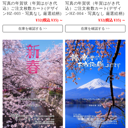
写真の年賀状（年賀はがき代
写真の年賀状（年賀はがき代
込）ご注文枚数カート(デザイ
込）ご注文枚数カート(デザイ
ンHZ-003・写真なし 厳選絵柄)
ンHZ-004・写真なし 厳選絵柄)
¥32
(税込 ¥35)
～
¥32
(税込 ¥35)
～
在庫を確認する
在庫を確認する