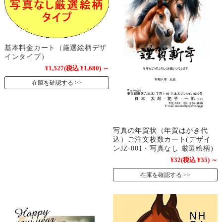
基本料金カート（厳選絵柄デザ
インタイプ）
¥1,527
(税込 ¥1,680)
～
在庫を確認する
写真の年賀状（年賀はがき代
込）ご注文枚数カート(デザイ
ンJZ-001・写真なし 厳選絵柄)
¥32
(税込 ¥35)
～
在庫を確認する