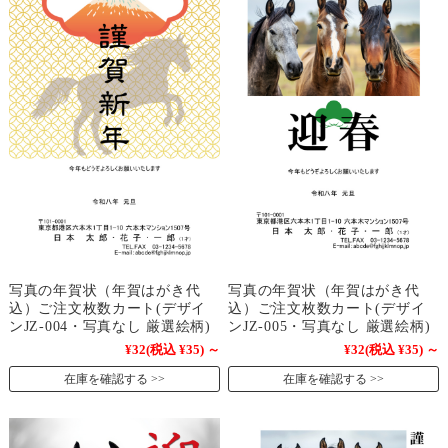
写真の年賀状（年賀はがき代
写真の年賀状（年賀はがき代
込）ご注文枚数カート(デザイ
込）ご注文枚数カート(デザイ
ンJZ-004・写真なし 厳選絵柄)
ンJZ-005・写真なし 厳選絵柄)
¥32
(税込 ¥35)
～
¥32
(税込 ¥35)
～
在庫を確認する
在庫を確認する