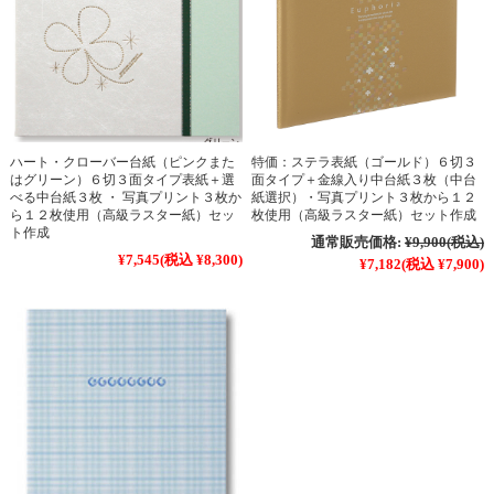
ハート・クローバー台紙（ピンクまた
特価：ステラ表紙（ゴールド）６切３
はグリーン）６切３面タイプ表紙＋選
面タイプ＋金線入り中台紙３枚（中台
べる中台紙３枚 ・ 写真プリント３枚か
紙選択）・写真プリント３枚から１２
ら１２枚使用（高級ラスター紙）セッ
枚使用（高級ラスター紙）セット作成
ト作成
通常販売価格:
¥9,900
(税込)
¥7,545
(税込 ¥8,300)
¥7,182
(税込 ¥7,900)