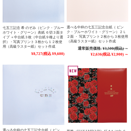
選べる中枠の七五三記念台紙（ ピン
七五三記念 希 のぞみ（ピンク・ブルー
ク・ブルーホワイト・グリーン）２Ｌ
ホワイト・グリーン）表紙 ６切３面タ
２面 ・ 写真プリント２枚から３枚使用
イプ ＋中台紙３枚（中台紙９種より選
（高級ラスター紙）セット作成
択）・写真プリント３枚から１２枚使
用（高級ラスター紙）セット作成
通常販売価格:
¥3,500
(税込)
～
¥8,727
(税込 ¥9,600)
¥2,636
(税込 ¥2,900)
～
選べる中枠の七五三記念台紙（ ピン