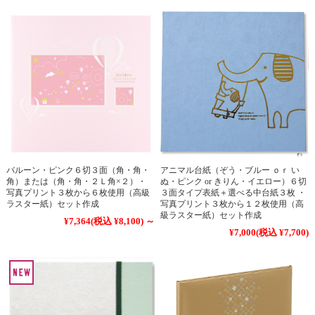
バルーン・ピンク６切３面（角・角・
アニマル台紙（ぞう・ブルー ｏｒ い
角）または（角・角・２Ｌ角×２）・
ぬ・ピンク or きりん・イエロー）６切
写真プリント３枚から６枚使用（高級
３面タイプ表紙＋選べる中台紙３枚 ・
ラスター紙）セット作成
写真プリント３枚から１２枚使用（高
級ラスター紙）セット作成
¥7,364
(税込 ¥8,100)
～
¥7,000
(税込 ¥7,700)