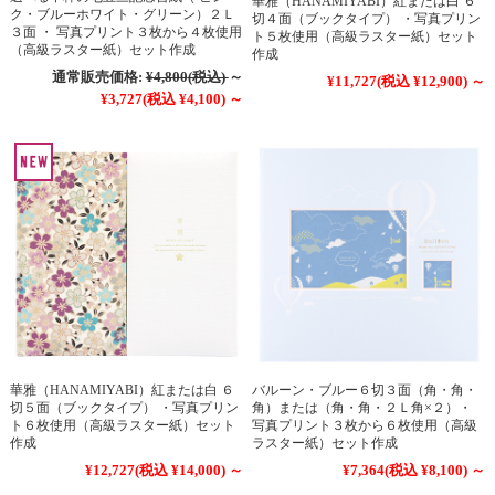
華雅（HANAMIYABI）紅または白 ６
ク・ブルーホワイト・グリーン）２Ｌ
切４面（ブックタイプ） ・写真プリン
３面 ・ 写真プリント３枚から４枚使用
ト５枚使用（高級ラスター紙）セット
（高級ラスター紙）セット作成
作成
通常販売価格:
¥4,800
(税込)
～
¥11,727
(税込 ¥12,900)
～
¥3,727
(税込 ¥4,100)
～
華雅（HANAMIYABI）紅または白 ６
バルーン・ブルー６切３面（角・角・
切５面（ブックタイプ） ・写真プリン
角）または（角・角・２Ｌ角×２）・
ト６枚使用（高級ラスター紙）セット
写真プリント３枚から６枚使用（高級
作成
ラスター紙）セット作成
¥12,727
(税込 ¥14,000)
～
¥7,364
(税込 ¥8,100)
～