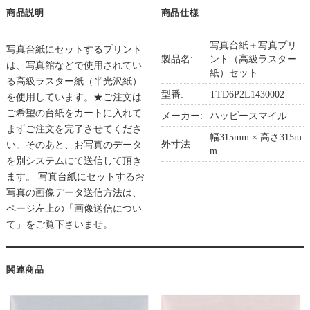
商品説明
商品仕様
写真台紙＋写真プリ
写真台紙にセットするプリント
製品名:
ント（高級ラスター
は、写真館などで使用されてい
紙）セット
る高級ラスター紙（半光沢紙）
型番:
TTD6P2L1430002
を使用しています。★ご注文は
ご希望の台紙をカートに入れて
メーカー:
ハッピースマイル
まずご注文を完了させてくださ
幅315mm × 高さ315m
外寸法:
い。そのあと、お写真のデータ
m
を別システムにて送信して頂き
ます。 写真台紙にセットするお
写真の画像データ送信方法は、
ページ左上の「画像送信につい
て」をご覧下さいませ。
関連商品