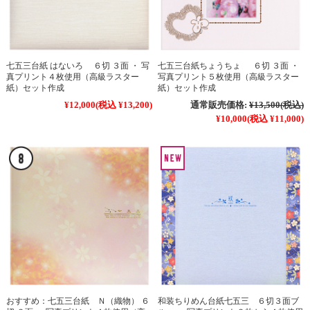
七五三台紙 はないろ ６切 ３面 ・ 写
七五三台紙ちょうちょ ６切 ３面 ・
真プリント４枚使用（高級ラスター
写真プリント５枚使用（高級ラスター
紙）セット作成
紙）セット作成
¥12,000
(税込 ¥13,200)
通常販売価格:
¥13,500
(税込)
¥10,000
(税込 ¥11,000)
おすすめ：七五三台紙 Ｎ（織物） ６
和装ちりめん台紙七五三 ６切３面ブ