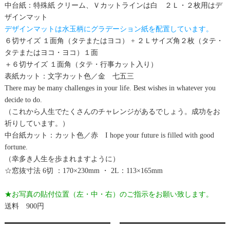
中台紙：特殊紙 クリーム、Ｖカットラインは白 ２Ｌ・２枚用はデ
ザインマット
デザインマットは水玉柄にグラデーション紙を配置しています。
６切サイズ １面角（タテまたはヨコ） + ２Ｌサイズ角２枚（タテ・
タテまたはヨコ・ヨコ）１面
＋６切サイズ １面角（タテ・行事カット入り）
表紙カット：文字カット色／金 七五三
There may be many challenges in your life. Best wishes in whatever you
decide to do.
（これから人生でたくさんのチャレンジがあるでしょう。成功をお
祈りしています。）
中台紙カット：カット色／赤 I hope your future is filled with good
fortune.
（幸多き人生を歩まれますように）
☆窓抜寸法 6切 ：170×230mm ・ 2L：113×165mm
★お写真の貼付位置（左・中・右）のご指示をお願い致します。
送料 900円