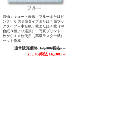
特価：キュート表紙（ブルーまたはピ
ンク）６切３面タイプまたは４面ブッ
クタイプ＋中台紙３枚または４枚（中
台紙８種より選択）・写真プリント３
枚から１６枚使用（高級ラスター紙）
セット作成
通常販売価格:
¥7,700
(税込)
～
¥5,545
(税込 ¥6,100)
～