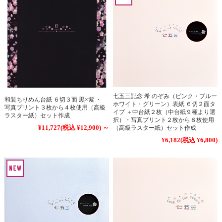
七五三記念 希 のぞみ（ピンク・ブルー
和装ちりめん台紙 ６切３面 黒×紫 ・
ホワイト・グリーン）表紙 ６切２面タ
写真プリント３枚から４枚使用（高級
イプ ＋中台紙２枚（中台紙９種より選
ラスター紙）セット作成
択）・写真プリント２枚から８枚使用
¥11,727
(税込 ¥12,900)
～
（高級ラスター紙）セット作成
¥6,182
(税込 ¥6,800)