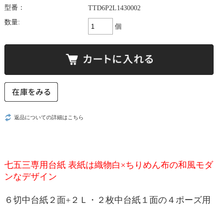
型番：
TTD6P2L1430002
数量:
個
返品についての詳細はこちら
七五三専用台紙 表紙は織物白×ちりめん布の和風モダ
ンなデザイン
６切中台紙２面+２Ｌ・２枚中台紙１面の４ポーズ用