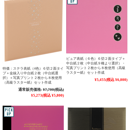
ピュア表紙（６色）６切２面タイプ＋
中台紙２枚（中台紙９種より選択）・
写真プリント２枚から８枚使用（高級
特価：ステラ表紙（4色）６切２面タイ
ラスター紙）セット作成
プ＋金線入り中台紙２枚（中台紙選
択）＋写真プリント２枚から８枚使用
¥5,455
(税込 ¥6,000)
（高級ラスター紙）セット作成
通常販売価格:
¥7,700
(税込)
¥5,273
(税込 ¥5,800)