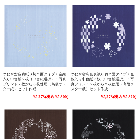
つむぎ空色表紙６切２面タイプ＋金線
つむぎ瑠璃色表紙６切２面タイプ＋金
入り中台紙２枚（中台紙選択）・写真
線入り中台紙２枚（中台紙選択）・写
プリント２枚から８枚使用（高級ラス
真プリント２枚から８枚使用（高級ラ
ター紙）セット作成
スター紙）セット作成
¥5,273
(税込 ¥5,800)
¥5,273
(税込 ¥5,800)