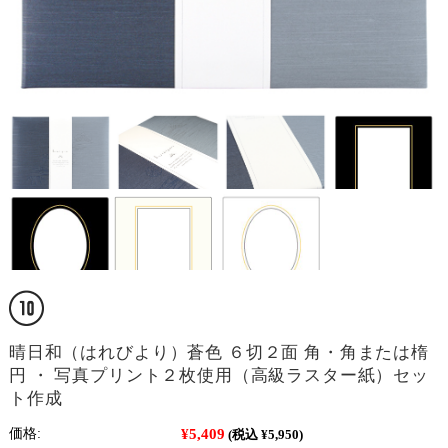
晴日和（はれびより）蒼色 ６切２面 角・角または楕
円 ・ 写真プリント２枚使用（高級ラスター紙）セッ
ト作成
¥5,409
価格:
(税込 ¥5,950)