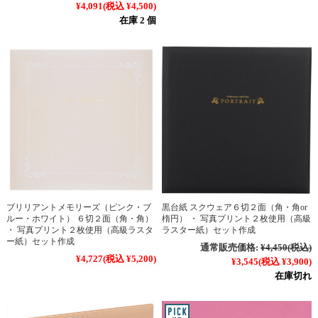
¥4,091
(税込 ¥4,500)
在庫 2 個
ブリリアントメモリーズ（ピンク・ブ
黒台紙 スクウェア６切２面（角・角or
ルー・ホワイト） ６切２面（角・角）
楕円） ・ 写真プリント２枚使用（高級
・ 写真プリント２枚使用（高級ラスタ
ラスター紙）セット作成
ー紙）セット作成
通常販売価格:
¥4,450
(税込)
¥4,727
(税込 ¥5,200)
¥3,545
(税込 ¥3,900)
在庫切れ