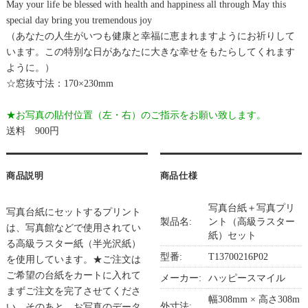
May your life be blessed with health and happiness all through May this
special day bring you tremendous joy
（あなたの人生がいつも健康と幸福に恵まれますようにお祈りして
います。この特別な日があなたに大きな幸せをもたらしてくれます
ように。）
☆窓抜寸法：170×230mm
★お写真の貼付位置（左・右）のご指示をお願い致します。
送料 900円
商品説明
商品仕様
写真台紙＋写真プリ
写真台紙にセットするプリント
製品名:
ント（高級ラスター
は、写真館などで使用されてい
紙）セット
る高級ラスター紙（半光沢紙）
型番:
T13700216P02
を使用しています。★ご注文は
ご希望の台紙をカートに入れて
メーカー:
ハッピースマイル
まずご注文を完了させてくださ
幅308mm × 高さ308m
外寸法:
い。そのあと、お写真のデータ