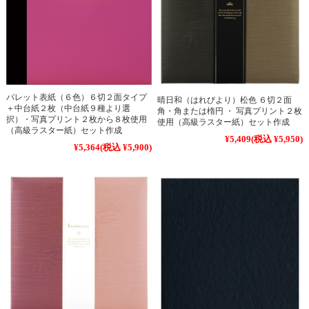
パレット表紙（６色）６切２面タイプ
晴日和（はれびより）松色 ６切２面
＋中台紙２枚（中台紙９種より選
角・角または楕円 ・ 写真プリント２枚
択）・写真プリント２枚から８枚使用
使用（高級ラスター紙）セット作成
（高級ラスター紙）セット作成
¥5,409
(税込 ¥5,950)
¥5,364
(税込 ¥5,900)