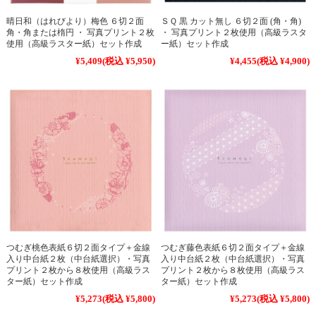
晴日和（はれびより）梅色 ６切２面
ＳＱ 黒 カット無し ６切２面 (角・角)
角・角または楕円 ・ 写真プリント２枚
・ 写真プリント２枚使用（高級ラスタ
使用（高級ラスター紙）セット作成
ー紙）セット作成
¥5,409
(税込 ¥5,950)
¥4,455
(税込 ¥4,900)
つむぎ桃色表紙６切２面タイプ＋金線
つむぎ藤色表紙６切２面タイプ＋金線
入り中台紙２枚（中台紙選択）・写真
入り中台紙２枚（中台紙選択）・写真
プリント２枚から８枚使用（高級ラス
プリント２枚から８枚使用（高級ラス
ター紙）セット作成
ター紙）セット作成
¥5,273
(税込 ¥5,800)
¥5,273
(税込 ¥5,800)