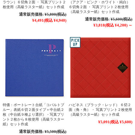
ラウン）６切角２面 ・ 写真プリント２
（アクア・ピンク・ホワイト・純白）
枚使用（高級ラスター紙）セット作成
６切角２面 ・ 写真プリント２枚使用
（高級ラスター紙）セット作成.
通常販売価格:
¥5,800
(税込)
通常販売価格:
¥5,600
(税込)
¥4,491
(税込 ¥4,940)
¥3,818
(税込 ¥4,200)
～
特価：ポートレート台紙「コバルトブ
ハピネス（ブラック・レッド） ６切２
ルー」表紙６切２面タイプ＋中台紙２
面（角・角） ・ 写真プリント２枚使用
枚（中台紙９種より選択）・写真プリ
（高級ラスター紙）セット作成
ント２枚から８枚使用（高級ラスター
¥5,091
(税込 ¥5,600)
紙）セット作成
通常販売価格:
¥5,500
(税込)