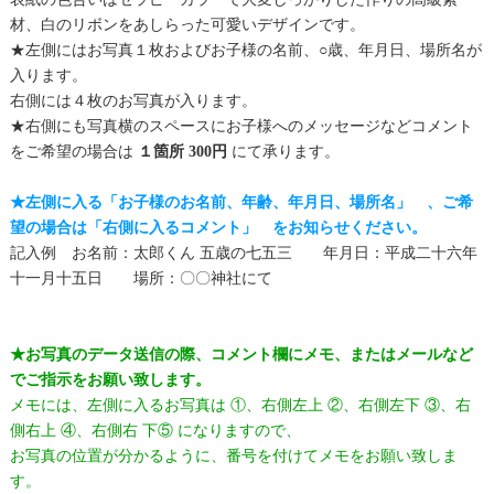
材、白のリボンをあしらった可愛いデザインです。
★左側にはお写真１枚およびお子様の名前、○歳、年月日、場所名が
入ります。
右側には４枚のお写真が入ります。
★右側にも写真横のスペースにお子様へのメッセージなどコメント
をご希望の場合は
１箇所 300円
にて承ります。
★左側に入る「お子様のお名前、年齢、年月日、場所名」 、ご希
望の場合は「右側に入るコメント」 をお知らせください。
記入例 お名前：太郎くん 五歳の七五三 年月日：平成二十六年
十一月十五日 場所：〇〇神社にて
★お写真のデータ送信の際、コメント欄にメモ、またはメールなど
でご指示をお願い致します。
メモには、左側に入るお写真は ①、右側左上 ②、右側左下 ③、右
側右上 ④、右側右 下⑤ になりますので、
お写真の位置が分かるように、番号を付けてメモをお願い致しま
す。