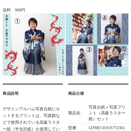
送料 900円
商品説明
商品仕様
写真台紙＋写真プリ
デザインアルバム写真台紙にセ
製品名:
ント（高級ラスター
ットするプリントは、写真館な
紙）セット
どで使用されている高級ラスタ
型番:
IZPRECIOUS753302
ー紙（半光沢紙）を使用してい