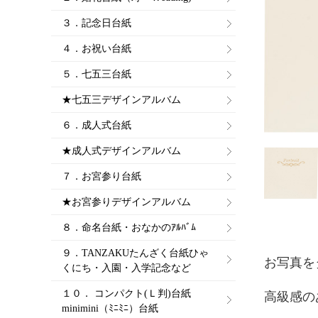
３．記念日台紙
４．お祝い台紙
５．七五三台紙
★七五三デザインアルバム
６．成人式台紙
★成人式デザインアルバム
７．お宮参り台紙
★お宮参りデザインアルバム
８．命名台紙・おなかのｱﾙﾊﾞﾑ
９．TANZAKUたんざく台紙ひゃ
お写真を
くにち・入園・入学記念など
１０． コンパクト(Ｌ判)台紙
高級感の
minimini（ﾐﾆﾐﾆ）台紙