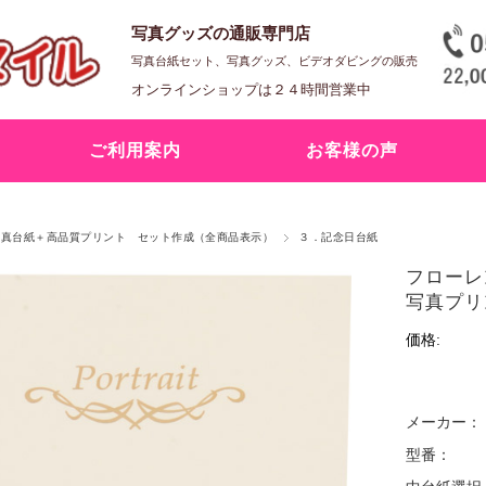
写真グッズの通販専門店
写真台紙セット、写真グッズ、ビデオダビングの販売
オンラインショップは２４時間営業中
ご利用案内
お客様の声
◆写真台紙＋高品質プリント セット作成（全商品表示）
３．記念日台紙
フローレ
写真プリ
価格:
メーカー：
型番：