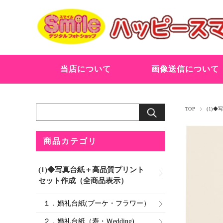
当店について
画像送信について
TOP
(1)
商品カテゴリ
(1)◆写真台紙＋高品質プリント
セット作成（全商品表示）
１．婚礼台紙(ブーケ・フラワー）
２．婚礼台紙（寿・Ｗedding)