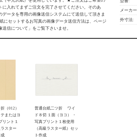
紙（半光沢紙）を使用しています。★ご注文はご希望の
型番:
トに入れてまずご注文を完了させてください。そのあ
メーカー
のデータを専用の画像送信システムにて送信して頂きま
外寸法:
台紙にセットするお写真の画像データ送信方法は、ページ
像送信について」をご覧下さいませ。
折（012）
普通台紙二ツ折 ワイ
タテまたはヨ
ド８切 １面（ヨコ） ・
真プリント１
写真プリント１枚使用
級ラスター
（高級ラスター紙）セッ
作成
ト作成