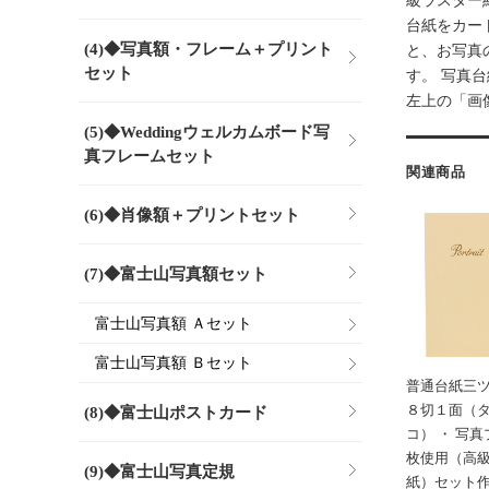
級ラスター
台紙をカー
(4)◆写真額・フレーム＋プリント
と、お写真
セット
す。 写真
左上の「画
(5)◆Weddingウェルカムボード写
真フレームセット
関連商品
(6)◆肖像額＋プリントセット
(7)◆富士山写真額セット
富士山写真額 Ａセット
富士山写真額 Ｂセット
普通台紙三ツ
８切１面（
(8)◆富士山ポストカード
コ） ・ 写
枚使用（高
(9)◆富士山写真定規
紙）セット