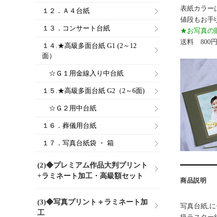
表紙カラー
１２．Ａ４台紙
値段もお手頃
１３．コンサート台紙
★お写真の
送料 800
１４.★高級多面台紙 G1 (2～12
面）
☆Ｇ１用金線入り中台紙
１５.★高級多面台紙 G2（2～6面)
☆Ｇ２用中台紙
１６．葬儀用台紙
１７．写真台紙袋 ・ 箱
(2)◆プレミアム作品大判プリント
+ラミネート加工・高級額セット
商品説明
(3)◆写真プリント＋ラミネート加
写真台紙,
工