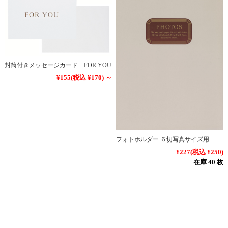
封筒付きメッセージカード FOR YOU
¥155
(税込 ¥170)
～
フォトホルダー ６切写真サイズ用
¥227
(税込 ¥250)
在庫 40 枚