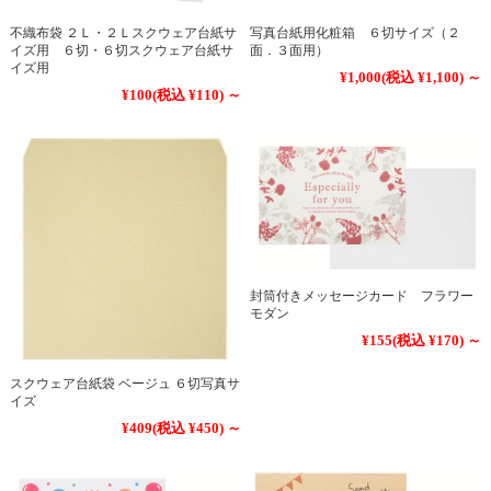
不織布袋 ２Ｌ・２Ｌスクウェア台紙サ
写真台紙用化粧箱 ６切サイズ（２
イズ用 ６切・６切スクウェア台紙サ
面．３面用）
イズ用
¥1,000
(税込 ¥1,100)
～
¥100
(税込 ¥110)
～
封筒付きメッセージカード フラワー
モダン
¥155
(税込 ¥170)
～
スクウェア台紙袋 ベージュ ６切写真サ
イズ
¥409
(税込 ¥450)
～