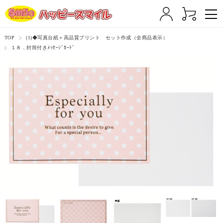
TOP
(1)◆写真台紙＋高品質プリント セット作成（全商品表示）
１８．封筒付きﾒｯｾｰｼﾞｶｰﾄﾞ